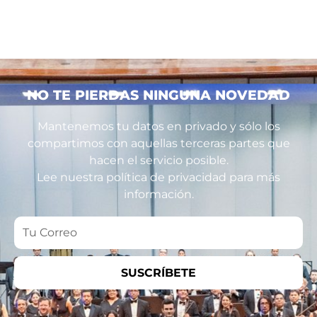
NO TE PIERDAS NINGUNA NOVEDAD
Mantenemos tu datos en privado y sólo los
compartimos con aquellas terceras partes que
hacen el servicio posible.
Lee nuestra política de privacidad para más
información.
Tu
Correo
SUSCRÍBETE