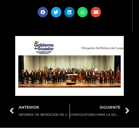
Prev
N
ANTERIOR
SIGUIENTE
INFORME DE RENDICIÓN DE CUENTAS 2022-OSG
CONVOCATORIA PARA LA SELECCIÓN DEL DIRECTOR ARTÍSTICO TITULAR