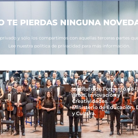
O TE PIERDAS NINGUNA NOVED
ivado y sólo los compartimos con aquellas terceras partes que 
Lee nuestra política de privacidad para más información.
Instituto de Fomento de l
Artes, Innovación y
Creatividades.
Ministerio de Educación,
y Cultura.