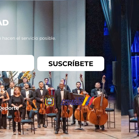
AD
hacen el servicio posible.
SUSCRÍBETE
as
 Deporte