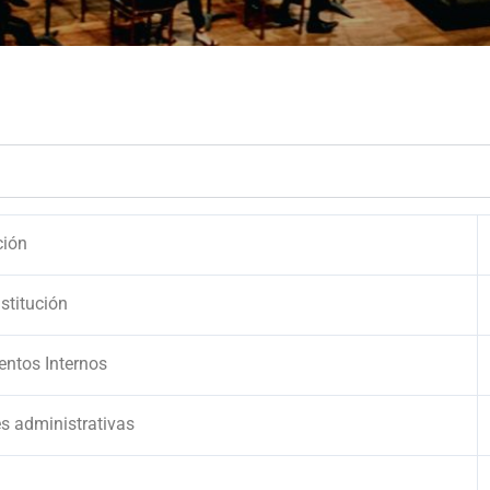
ción
nstitución
entos Internos
es administrativas