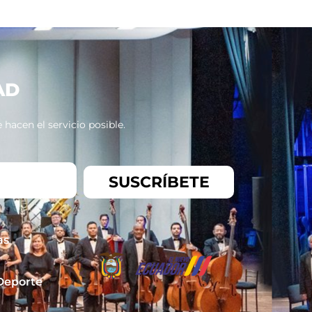
AD
hacen el servicio posible.
SUSCRÍBETE
as
 Deporte