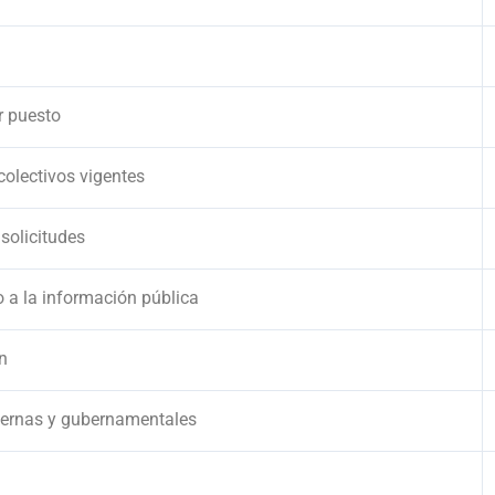
r puesto
 colectivos vigentes
 solicitudes
so a la información pública
ón
internas y gubernamentales