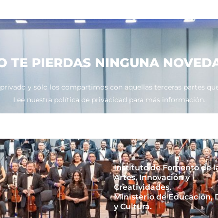
O TE PIERDAS NINGUNA NOVED
ivado y sólo los compartimos con aquellas terceras partes que 
Lee nuestra política de privacidad para más información.
Instituto de Fomento de l
Artes, Innovación y
Creatividades.
Ministerio de Educación,
y Cultura.