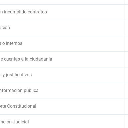
an incumplido contratos
ución
s o internos
de cuentas a la ciudadanía
o y justificativos
 información pública
orte Constitucional
unción Judicial