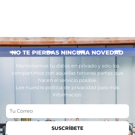
NO TE PIERDAS NINGUNA NOVEDAD
Mantenemos tu datos en privado y sólo los
compartimos con aquellas terceras partes que
hacen el servicio posible.
Lee nuestra política de privacidad para más
información.
Tu
Correo
SUSCRÍBETE