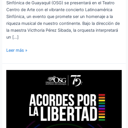
Sinfónica de Guayaquil (OSG) se presentará en el Teatro
Centro de Arte con el vibrante concierto Latinoamérica
Sinfónica, un evento que promete ser un homenaje a la
riqueza musical de nuestro continente. Bajo la dirección de
la maestra Victhoria Pérez Sibada, la orquesta interpretará
un […]
Leer más »
Acordes
por
la
Libertad:
Un
Concierto
para
la
Conciencia