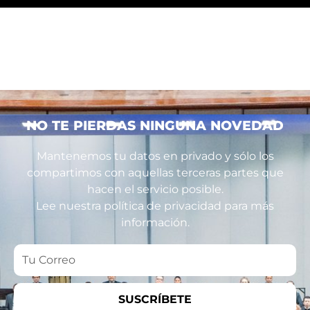
NO TE PIERDAS NINGUNA NOVEDAD
Mantenemos tu datos en privado y sólo los
compartimos con aquellas terceras partes que
hacen el servicio posible.
Lee nuestra política de privacidad para más
información.
Tu
Correo
SUSCRÍBETE