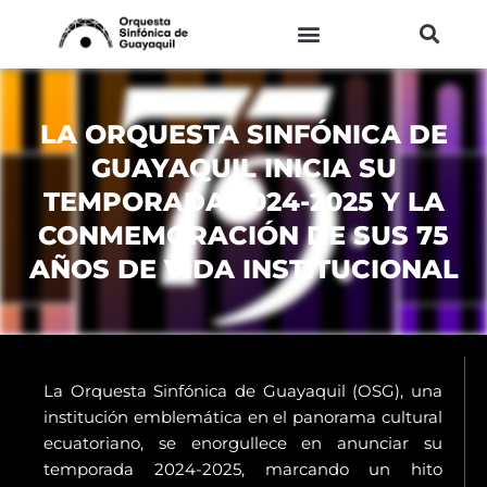
Ir
al
contenido
LA ORQUESTA SINFÓNICA DE
GUAYAQUIL INICIA SU
TEMPORADA 2024-2025 Y LA
CONMEMORACIÓN DE SUS 75
AÑOS DE VIDA INSTITUCIONAL
La Orquesta Sinfónica de Guayaquil (OSG), una
institución emblemática en el panorama cultural
ecuatoriano, se enorgullece en anunciar su
temporada 2024-2025, marcando un hito