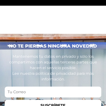
NO TE PIERDAS NINGUNA NOVEDAD
Mantenemos tu datos en privado y sólo los
compartimos con aquellas terceras partes que
hacen el servicio posible.
Lee nuestra política de privacidad para más
información.
Tu
Correo
SUSCRÍBETE