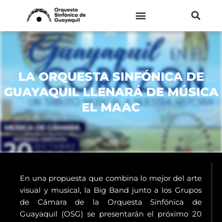
Ir
al
contenido
LA ORQUESTA SINFÓNICA DE
GUAYAQUIL LLENARÁ DE MÚSICA
EL MAAC
En una propuesta que combina lo mejor del arte
visual y musical, la Big Band junto a los Grupos
de Cámara de la Orquesta Sinfónica de
Guayaquil (OSG) se presentarán el próximo 20