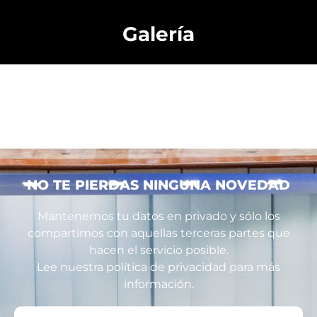
Galería
NO TE PIERDAS NINGUNA NOVEDAD
Mantenemos tu datos en privado y sólo los
compartimos con aquellas terceras partes que
hacen el servicio posible.
Lee nuestra política de privacidad para más
información.
Tu