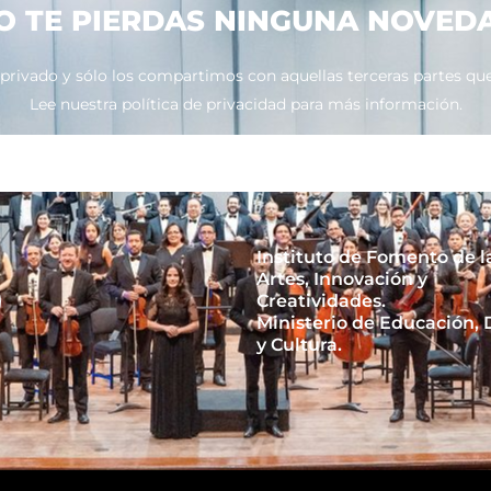
O TE PIERDAS NINGUNA NOVED
ivado y sólo los compartimos con aquellas terceras partes que 
Lee nuestra política de privacidad para más información.
Instituto de Fomento de l
Artes, Innovación y
Creatividades.
Ministerio de Educación,
y Cultura.