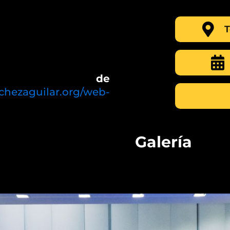
T
 de
nchezaguilar.org/web-
Galería