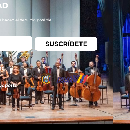
AD
hacen el servicio posible.
SUSCRÍBETE
as
 Deporte