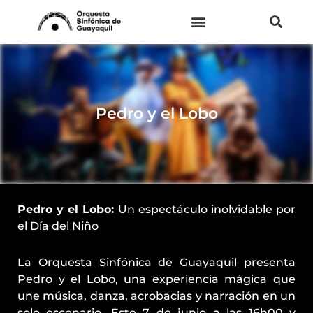
Ir
al
contenido
Pedro y el Lobo
Pedro y el Lobo:
Un espectáculo inolvidable por
el Día del Niño
La Orquesta Sinfónica de Guayaquil presenta
Pedro y el Lobo, una experiencia mágica que
une música, danza, acrobacias y narración en un
solo escenario. Este 7 de junio a las 16h00 y