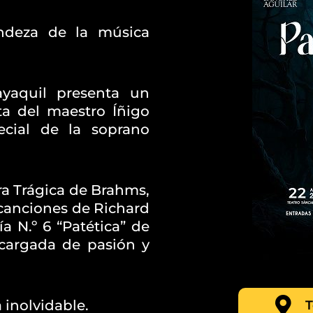
ndeza de la música
yaquil presenta un
ta del maestro Íñigo
pecial de la soprano
ra Trágica de Brahms,
canciones de Richard
ía N.º 6 “Patética” de
 cargada de pasión y
 inolvidable.
T