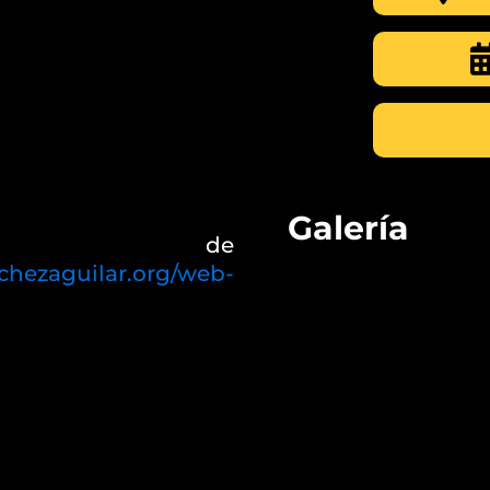
Galería
 de
nchezaguilar.org/web-