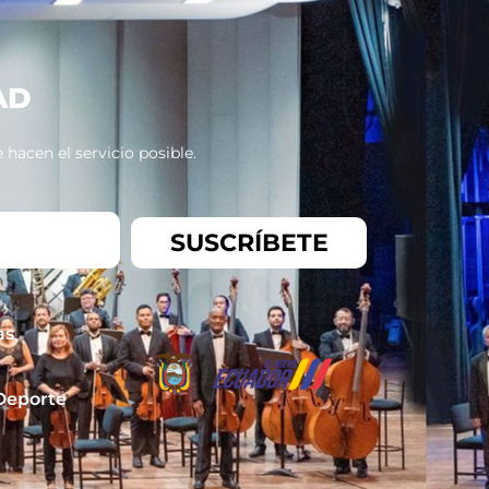
AD
hacen el servicio posible.
SUSCRÍBETE
as
 Deporte