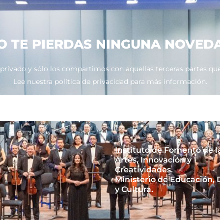
O TE PIERDAS NINGUNA NOVED
ivado y sólo los compartimos con aquellas terceras partes que 
Lee nuestra política de privacidad para más información.
Instituto de Fomento de l
Artes, Innovación y
Creatividades.
Ministerio de Educación,
y Cultura.