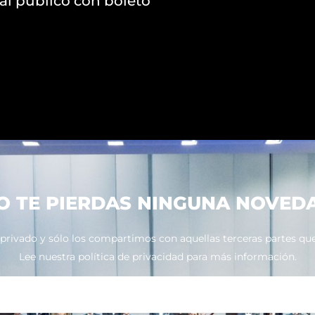
 al público con boleto
O TE PIERDAS NINGUNA NOVED
ivado y sólo los compartimos con aquellas terceras partes que 
Lee nuestra política de privacidad para más información.