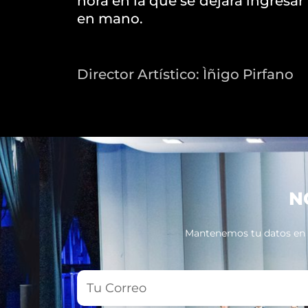
hora en la que se dejará ingresar
en mano.
Director Artístico: Ìñigo Pirfano
N
Mantenemos tu datos en pr
Tu
Correo