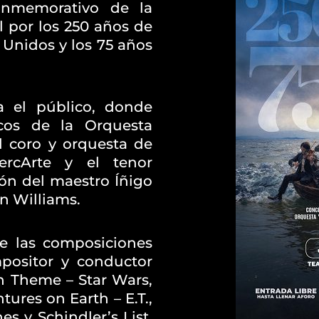
onmemorativo de la
 por los 250 años de
 Unidos y los 75 años
ra el público, donde
cos de la Orquesta
l coro y orquesta de
rcArte y el tenor
ión del maestro Íñigo
hn Williams.
de las composiciones
positor y conductor
n Theme – Star Wars,
ures on Earth – E.T.,
s y Schindler’s List,