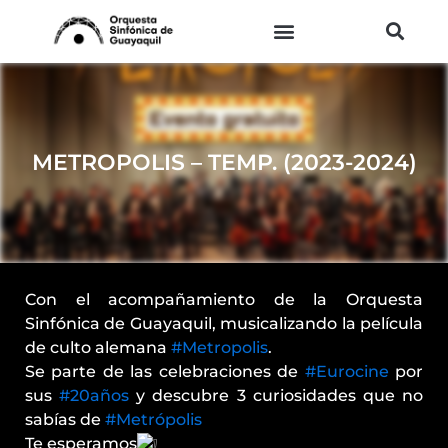
Ir
al
contenido
METROPOLIS – TEMP. (2023-2024)
Con el acompañamiento de la Orquesta
Sinfónica de Guayaquil, musicalizando la película
de culto alemana
#Metropolis
.
Se parte de las celebraciones de
#Eurocine
por
sus
#20años
y descubre 3 curiosidades que no
sabías de
#Metrópolis
Te esperamos