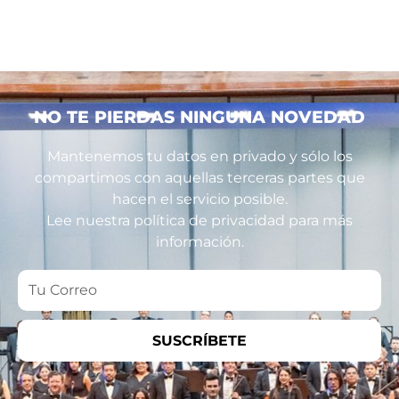
NO TE PIERDAS NINGUNA NOVEDAD
Mantenemos tu datos en privado y sólo los
compartimos con aquellas terceras partes que
hacen el servicio posible.
Lee nuestra política de privacidad para más
información.
Tu
Correo
SUSCRÍBETE