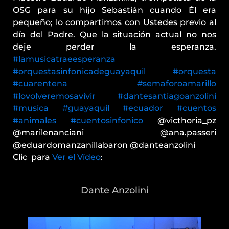
OSG para su hijo Sebastián cuando Él era
pequeño; lo compartimos con Ustedes previo al
día del Padre. Que la situación actual no nos
deje perder la esperanza.
#lamusicatraeesperanza
#orquestasinfonicadeguayaquil
#orquesta
#cuarentena
#semaforoamarillo
#lovolveremosavivir
#dantesantiagoanzolini
#musica
#guayaquil
#ecuador
#cuentos
#animales
#cuentosinfonico
@victhoria_pz
@marilenanciani @ana.passeri
@eduardomanzanillabaron @danteanzolini
Clic para
Ver el Vídeo
:
Dante Anzolini