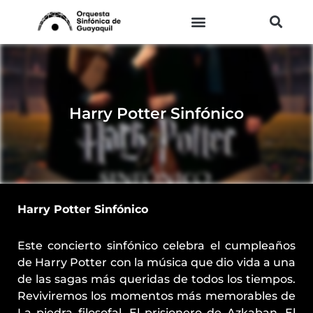
Ir
al
contenido
Harry Potter Sinfónico
Harry Potter Sinfónico
Este concierto sinfónico celebra el cumpleaños
de Harry Potter con la música que dio vida a una
de las sagas más queridas de todos los tiempos.
Reviviremos los momentos más memorables de
La piedra filosofal, El prisionero de Azkaban, El