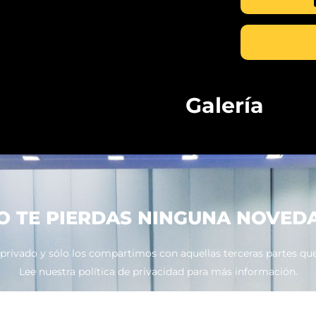
Galería
O TE PIERDAS NINGUNA NOVED
ivado y sólo los compartimos con aquellas terceras partes que 
Lee nuestra política de privacidad para más información.