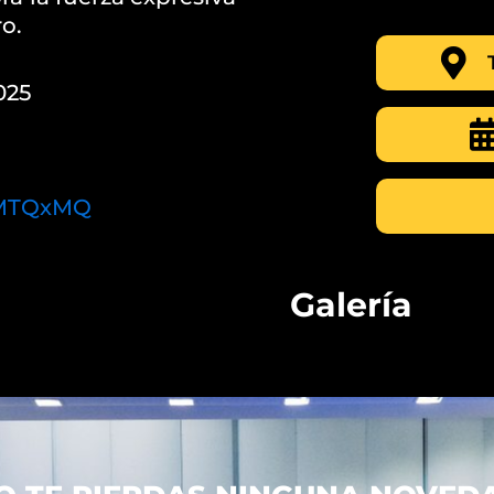
o.
025
/~MTQxMQ
Galería