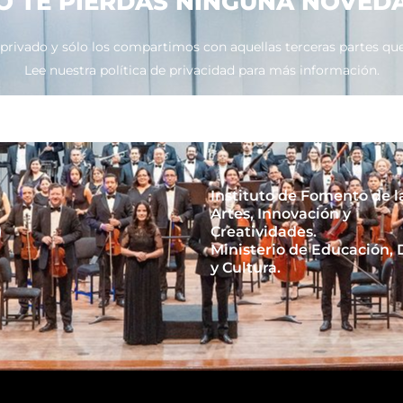
O TE PIERDAS NINGUNA NOVED
ivado y sólo los compartimos con aquellas terceras partes que 
Lee nuestra política de privacidad para más información.
Instituto de Fomento de l
Artes, Innovación y
Creatividades.
Ministerio de Educación,
y Cultura.