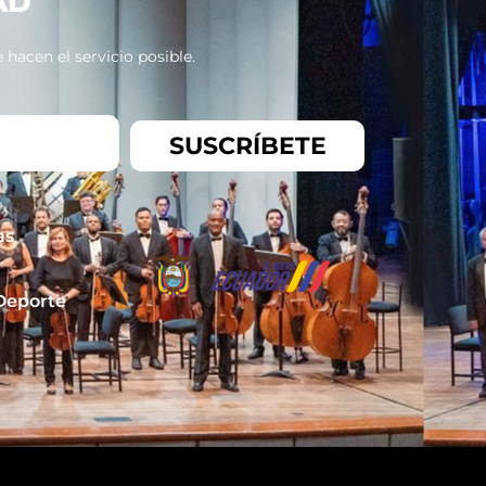
AD
hacen el servicio posible.
SUSCRÍBETE
as
 Deporte