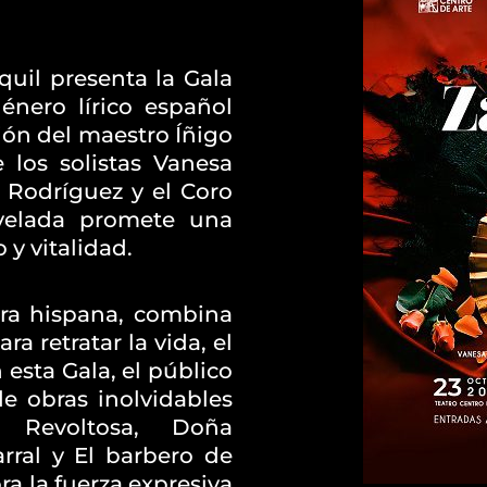
uil presenta la Gala
énero lírico español
ión del maestro Íñigo
e los solistas Vanesa
 Rodríguez y el Coro
velada promete una
y vitalidad.
ura hispana, combina
ra retratar la vida, el
 esta Gala, el público
e obras inolvidables
 Revoltosa, Doña
arral y El barbero de
ra la fuerza expresiva