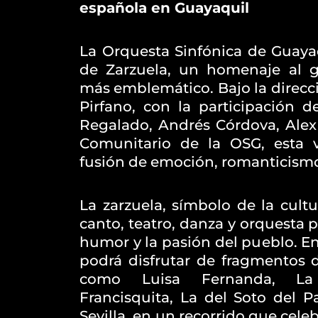
española en Guayaquil
La Orquesta Sinfónica de Guayaq
de Zarzuela, un homenaje al g
más emblemático. Bajo la direcc
Pirfano, con la participación d
Regalado, Andrés Córdova, Alex
Comunitario de la OSG, esta 
fusión de emoción, romanticismo 
La zarzuela, símbolo de la cult
canto, teatro, danza y orquesta pa
humor y la pasión del pueblo. En
podrá disfrutar de fragmentos d
como Luisa Fernanda, La
Francisquita, La del Soto del P
Sevilla, en un recorrido que celeb