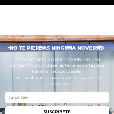
NO TE PIERDAS NINGUNA NOVEDAD
Mantenemos tu datos en privado y sólo los
compartimos con aquellas terceras partes que
hacen el servicio posible.
Lee nuestra política de privacidad para más
información.
Tu
Correo
SUSCRÍBETE