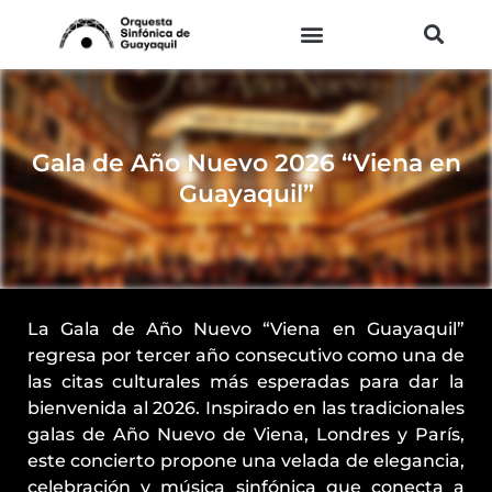
Ir
al
contenido
Gala de Año Nuevo 2026 “Viena en
Guayaquil”
La Gala de Año Nuevo “Viena en Guayaquil”
regresa por tercer año consecutivo como una de
las citas culturales más esperadas para dar la
bienvenida al 2026. Inspirado en las tradicionales
galas de Año Nuevo de Viena, Londres y París,
este concierto propone una velada de elegancia,
celebración y música sinfónica que conecta a