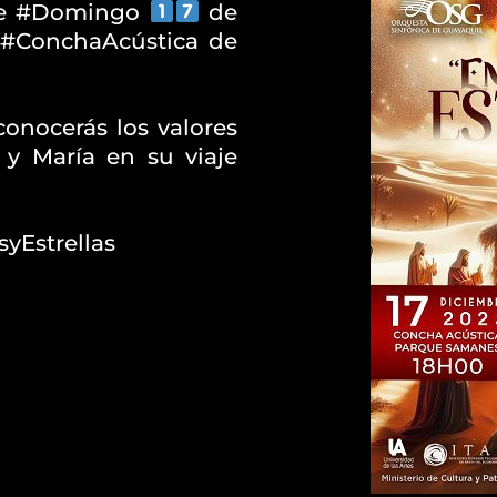
ste #Domingo
de
 #ConchaAcústica de
onocerás los valores
 y María en su viaje
yEstrellas