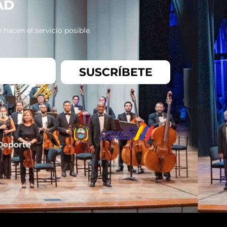
AD
hacen el servicio posible.
SUSCRÍBETE
as
 Deporte