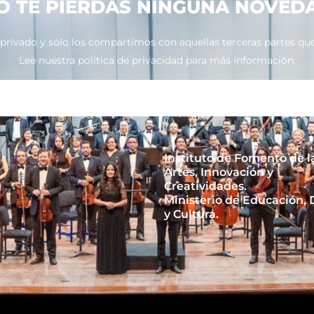
O TE PIERDAS NINGUNA NOVED
ivado y sólo los compartimos con aquellas terceras partes que 
Lee nuestra política de privacidad para más información.
Instituto de Fomento de l
Artes, Innovación y
Creatividades.
Ministerio de Educación,
y Cultura.