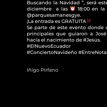
Buscando la Navidad ”, será e
diciembre
a las
18:00 en la
@parquesamanesgye.
¡La entrada es GRATUITA
Se parte de este evento donde c
principales que guiaron a José
hacia el nacimiento de #Jesús.
#ElNuevoEcuador
#ConciertoNavideño #EntreNotas
Iñigo Pirfano