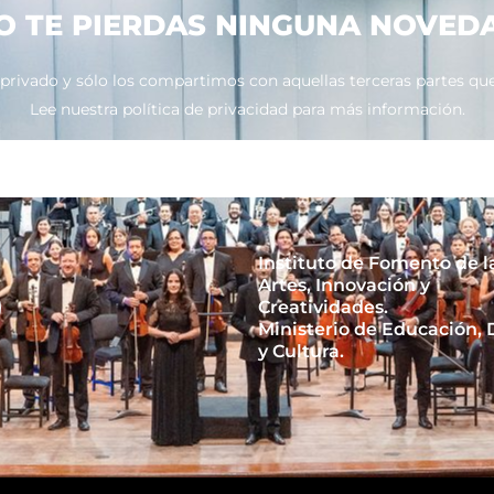
O TE PIERDAS NINGUNA NOVED
ivado y sólo los compartimos con aquellas terceras partes que 
Lee nuestra política de privacidad para más información.
Instituto de Fomento de l
Artes, Innovación y
Creatividades.
Ministerio de Educación,
y Cultura.