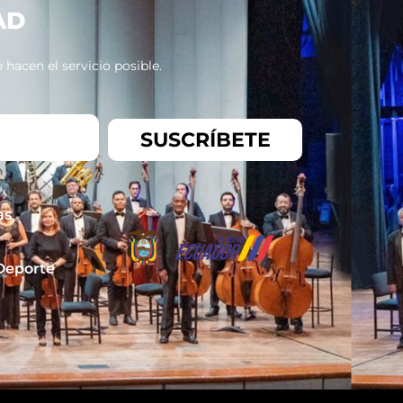
AD
hacen el servicio posible.
SUSCRÍBETE
as
 Deporte