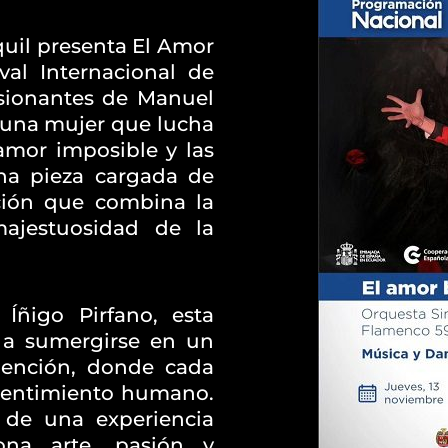
uil presenta El Amor
val Internacional de
asionantes de Manuel
de una mujer que lucha
amor imposible y las
na pieza cargada de
ción que combina la
ajestuosidad de la
 Íñigo Pirfano, esta
o a sumergirse en un
dención, donde cada
 sentimiento humano.
 de una experiencia
ona arte, pasión y