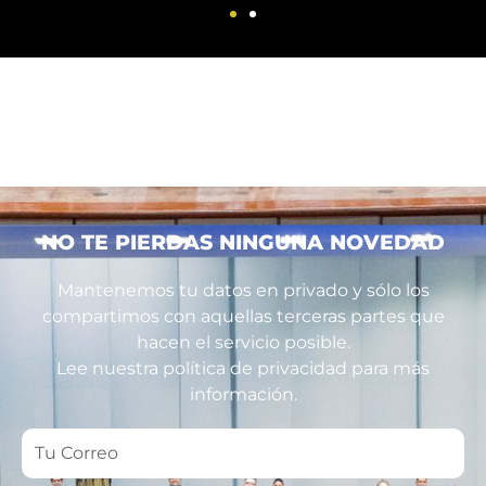
NO TE PIERDAS NINGUNA NOVEDAD
Mantenemos tu datos en privado y sólo los
compartimos con aquellas terceras partes que
hacen el servicio posible.
Lee nuestra política de privacidad para más
información.
Tu
Correo