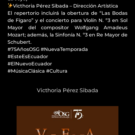
Victhoria Pérez Sibada – Dirección Artística
El repertorio incluirá la obertura de “Las Bodas
de Fígaro” y el concierto para Violín N. º3 en Sol
Mayor del compositor Wolfgang Amadeus
Mozart; además, la Sinfonía N. º3 en Re Mayor de
Schubert.
#75AñosOSG #NuevaTemporada
#EsteEsEcuador
#ElNuevoEcuador
#MúsicaClásica #Cultura
Victhoria Pérez Sibada