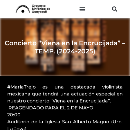
Ir
al
contenido
Concierto “Viena en la Encrucijada” –
TEMP. (2024-2025)
#MaríaTrejo es una destacada violinista
mexicana que tendrá una actuación especial en
nuestro concierto “Viena en la Encrucijada”.
️ REAGENDADO PARA EL 2 DE MAYO
20:00
Auditorio de la Iglesia San Alberto Magno (Urb.
La Joya)