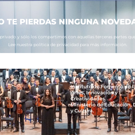
O TE PIERDAS NINGUNA NOVED
ivado y sólo los compartimos con aquellas terceras partes que 
Lee nuestra política de privacidad para más información.
Instituto de Fomento de l
Artes, Innovación y
Creatividades.
Ministerio de Educación,
y Cultura.