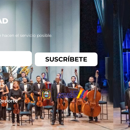
AD
hacen el servicio posible.
SUSCRÍBETE
as
 Deporte