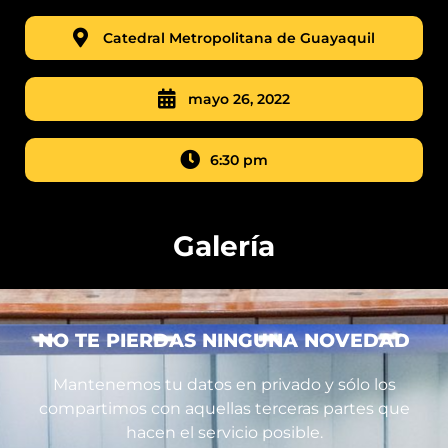
Catedral Metropolitana de Guayaquil
mayo 26, 2022
6:30 pm
Galería
NO TE PIERDAS NINGUNA NOVEDAD
Mantenemos tu datos en privado y sólo los
compartimos con aquellas terceras partes que
hacen el servicio posible.