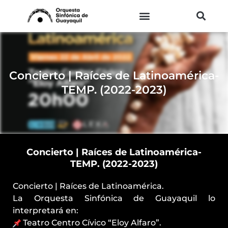
Ir
al
contenido
Concierto | Raíces de Latinoamérica-
TEMP. (2022-2023)
Concierto | Raíces de Latinoamérica-
TEMP. (2022-2023)
Concierto | Raíces de Latinoamérica.
La Orquesta Sinfónica de Guayaquil lo
interpretará en:
Teatro Centro Cívico “Eloy Alfaro”.