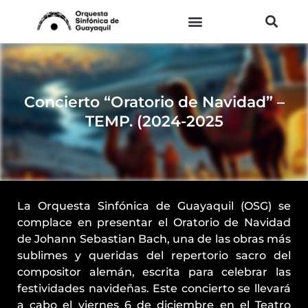
Ir
al
contenido
Concierto “Oratorio de Navidad” –
TEMP. (2024-2025
La Orquesta Sinfónica de Guayaquil (OSG) se
complace en presentar el Oratorio de Navidad
de Johann Sebastian Bach, una de las obras más
sublimes y queridas del repertorio sacro del
compositor alemán, escrita para celebrar las
festividades navideñas. Este concierto se llevará
a cabo el viernes 6 de diciembre en el Teatro