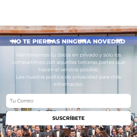
NO TE PIERDAS NINGUNA NOVEDAD
Mantenemos tu datos en privado y sólo los
compartimos con aquellas terceras partes que
hacen el servicio posible.
Lee nuestra política de privacidad para más
información.
Tu
Correo
SUSCRÍBETE