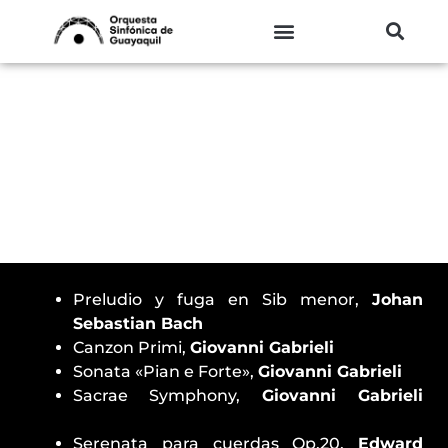
Ir
al
contenido
Concierto de Temporada 38 (2018-
2019)
Preludio y fuga en Sib menor,
Johan
Sebastian Bach
Canzon Primi,
Giovanni Gabrieli
Sonata «Pian e Forte»,
Giovanni Gabrieli
Sacrae Symphony,
Giovanni Gabrieli
Serenata para cuerdas Op.20,
Edward