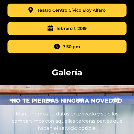
Teatro Centro Cívico Eloy Alfaro
febrero 1, 2019
7:30 pm
Galería
NO TE PIERDAS NINGUNA NOVEDAD
Mantenemos tu datos en privado y sólo los
compartimos con aquellas terceras partes que
hacen el servicio posible.