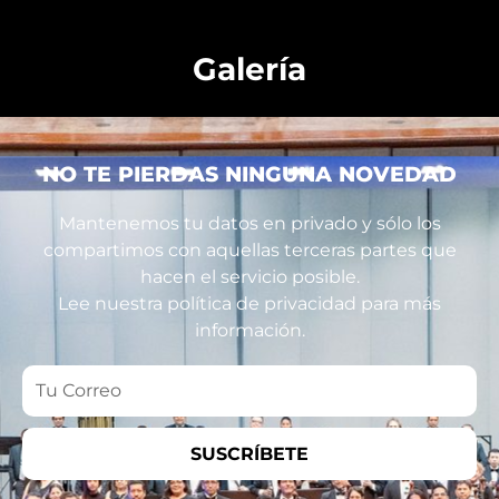
Galería
NO TE PIERDAS NINGUNA NOVEDAD
Mantenemos tu datos en privado y sólo los
compartimos con aquellas terceras partes que
hacen el servicio posible.
Lee nuestra política de privacidad para más
información.
Tu
Correo
SUSCRÍBETE