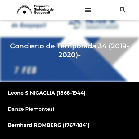
Ir
al
contenido
Concierto de Temporada 34 (2019-
2020)-
Leone SINIGAGLIA (1868-1944)
Danze Piemontesi
Bernhard ROMBERG (1767-1841)