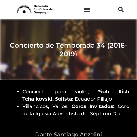
Ir
al
contenido
Concierto de Temporada 34 (2018-
2019)
Concierto para violín,
Piotr Ilich
Tchaikovski.
Solista:
Ecuador Pillajo
Villancicos, Varios.
Coros Invitados:
Coro
de la Iglesia Adventista del Séptimo Día
Dante Santiago Anzolini