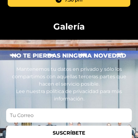
7:30 pm
Galería
NO TE PIERDAS NINGUNA NOVEDAD
Mantenemos tu datos en privado y sólo los
compartimos con aquellas terceras partes que
hacen el servicio posible.
Lee nuestra política de privacidad para más
información.
Tu
Correo
SUSCRÍBETE