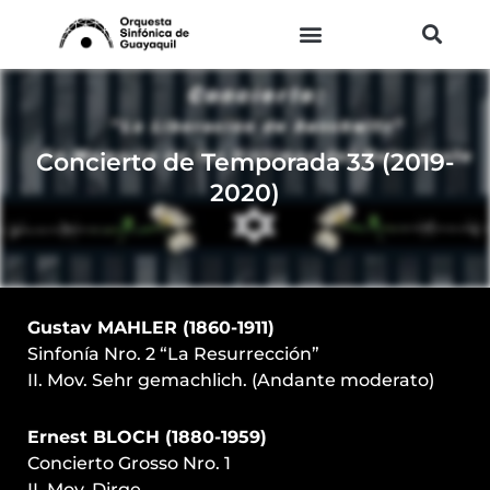
Ir
al
contenido
Concierto de Temporada 33 (2019-
2020)
Gustav MAHLER (1860-1911)
Sinfonía Nro. 2 “La Resurrección”
II. Mov. Sehr gemachlich. (Andante moderato)
Ernest BLOCH (1880-1959)
Concierto Grosso Nro. 1
II. Mov. Dirge