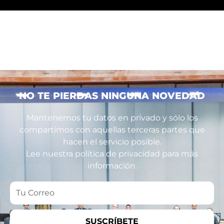
NO TE PIERDAS NINGUNA NOVEDAD
Mantenemos tu datos en privado y sólo los
compartimos con aquellas terceras partes que
hacen el servicio posible.
Lee nuestra política de privacidad para más
información.
Tu
Correo
SUSCRÍBETE