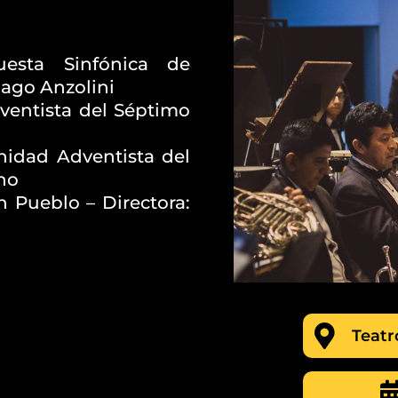
esta Sinfónica de
iago Anzolini
ventista del Séptimo
nidad Adventista del
ino
n Pueblo – Directora:
Teatr