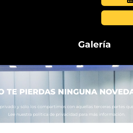
Galería
O TE PIERDAS NINGUNA NOVED
ivado y sólo los compartimos con aquellas terceras partes que 
Lee nuestra política de privacidad para más información.