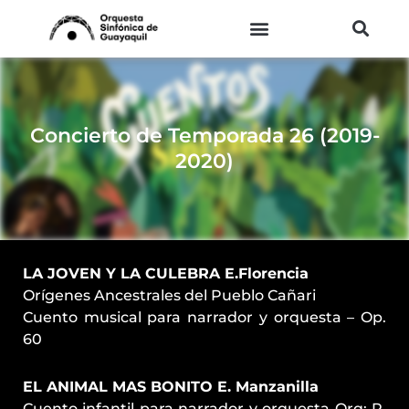
Ir
al
contenido
Concierto de Temporada 26 (2019-
2020)
LA JOVEN Y LA CULEBRA E.Florencia
Orígenes Ancestrales del Pueblo Cañari
Cuento musical para narrador y orquesta – Op.
60
EL ANIMAL MAS BONITO E. Manzanilla
Cuento infantil para narrador y orquesta Orq: R.