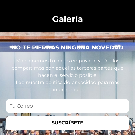
Galería
NO TE PIERDAS NINGUNA NOVEDAD
Mantenemos tu datos en privado y sólo los
compartimos con aquellas terceras partes que
hacen el servicio posible.
Lee nuestra política de privacidad para más
información.
Tu
Correo
SUSCRÍBETE