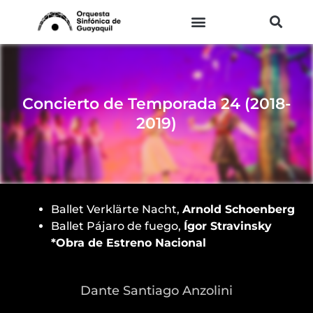
Ir
al
contenido
Concierto de Temporada 24 (2018-
2019)
Ballet Verklärte Nacht,
Arnold Schoenberg
Ballet Pájaro de fuego,
Ígor Stravinsky
*Obra de Estreno Nacional
Dante Santiago Anzolini