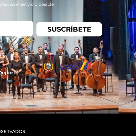
hacen el servicio posible.
SUSCRÍBETE
as
 Deporte
RESERVADOS