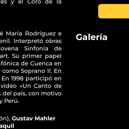
tes y el Coro de la
sé María Rodríguez e
Galería
enil. Interpretó obras
ovena Sinfonía de
rt. Su primer papel
nfónica de Cuenca en
i como Soprano II. En
 En 1998 participó en
e video «Un Canto de
s del país, con motivo
y Perú.
ión),
Gustav Mahler
aquil