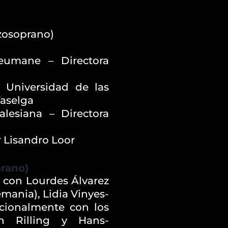
zosoprano)
eumane – Directora
 Universidad de las
Yaselga
alesiana – Directora
r Lisandro Loor
rano)
s con Lourdes Álvarez
mania), Lidia Vinyes-
acionalmente con los
th Rilling y Hans-