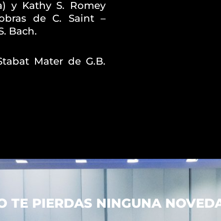
) y Kathy S. Romey
 obras de C. Saint –
S. Bach.
 Stabat Mater de G.B.
O TE PIERDAS NINGUNA NOVED