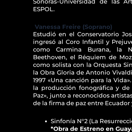
Sonoras-Universidad de las Ar
ESPOL.
Vanessa Freire (Soprano)
Estudió en el Conservatorio Jo
ingresó al Coro Infantil y Prejuv
como Carmina Burana, la N
Beethoven, el Réquiem de Moza
como solista con la Orquesta Si
la Obra Gloria de Antonio Vivald
1997 «Una canción para la Vida».
la producción fonográfica y d
Paz», junto a reconocidos artista
de la firma de paz entre Ecuador 
Sinfonía N°2 (La Resurrecc
*Obra de Estreno en Guay