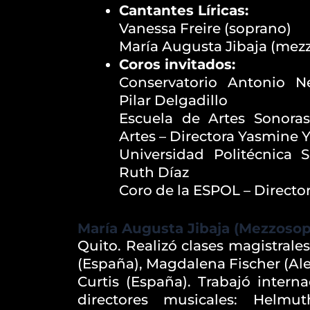
Cantantes Líricas:
Vanessa Freire (soprano)
María Augusta Jibaja (mez
Coros invitados:
Conservatorio Antonio N
Pilar Delgadillo
Escuela de Artes Sonoras
Artes – Directora Yasmine 
Universidad Politécnica S
Ruth Díaz
Coro de la ESPOL – Directo
María Augusta Jibaja (Mezzosop
Quito. Realizó clases magistrale
(España), Magdalena Fischer (Ale
Curtis (España). Trabajó intern
directores musicales: Helmu