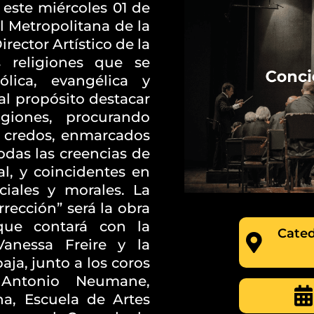
a este miércoles 01 de
l Metropolitana de la
irector Artístico de la
s religiones que se
lica, evangélica y
al propósito destacar
ligiones, procurando
s credos, enmarcados
todas las creencias de
al, y coincidentes en
iales y morales. La
rección” será la obra
que contará con la
Cated
Vanessa Freire y la
ja, junto a los coros
o Antonio Neumane,
na, Escuela de Artes