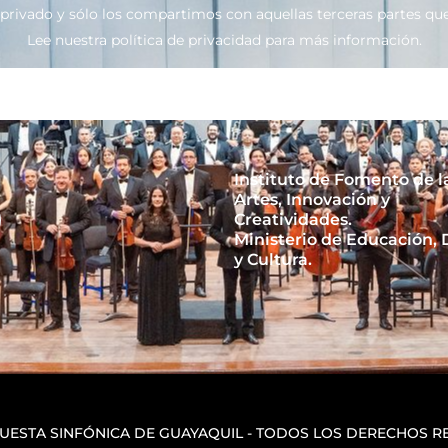
ivado y sólo los compartimos con aquellas terceras partes que 
Lee nuestra política de privacidad para más información.
Instituto de Fomento de l
Artes, Innovación y
Creatividades.
Ministerio de Educación,
y Cultura.
QUESTA SINFÓNICA DE GUAYAQUIL - TODOS LOS DERECHOS 