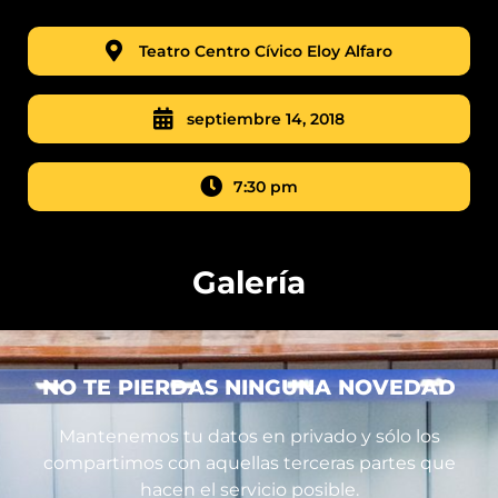
Teatro Centro Cívico Eloy Alfaro
septiembre 14, 2018
7:30 pm
Galería
NO TE PIERDAS NINGUNA NOVEDAD
Mantenemos tu datos en privado y sólo los
compartimos con aquellas terceras partes que
hacen el servicio posible.