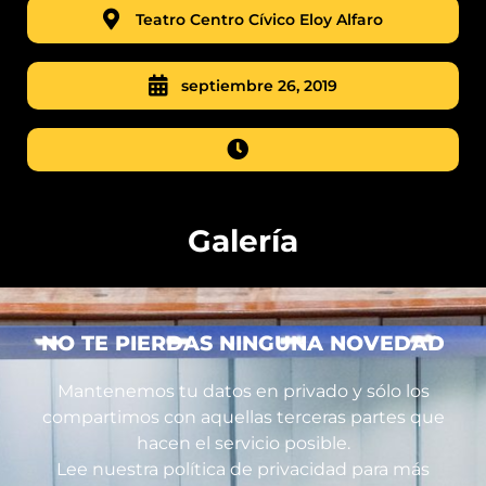
Teatro Centro Cívico Eloy Alfaro
septiembre 26, 2019
Galería
NO TE PIERDAS NINGUNA NOVEDAD
Mantenemos tu datos en privado y sólo los
compartimos con aquellas terceras partes que
hacen el servicio posible.
Lee nuestra política de privacidad para más