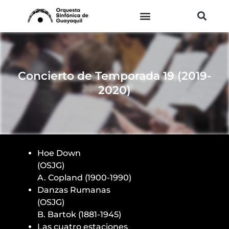
Ir
al
contenido
Concierto de Temporada 19 (2019-
2020)
Hoe Down
(OSJG)
A. Copland (1900-1990)
Danzas Rumanas
(OSJG)
B. Bartok (1881-1945)
Las cuatro estaciones