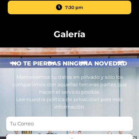
7:30 pm
Galería
NO TE PIERDAS NINGUNA NOVEDAD
Mantenemos tu datos en privado y sólo los
compartimos con aquellas terceras partes que
hacen el servicio posible.
Lee nuestra política de privacidad para más
información.
Tu
Correo