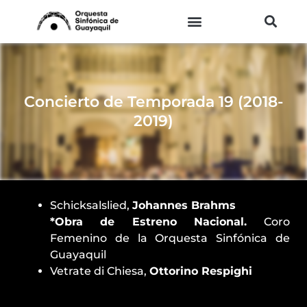
Ir
al
contenido
Concierto de Temporada 19 (2018-
2019)
Schicksalslied,
Johannes Brahms
*Obra de Estreno Nacional.
Coro
Femenino de la Orquesta Sinfónica de
Guayaquil
Vetrate di Chiesa,
Ottorino Respighi