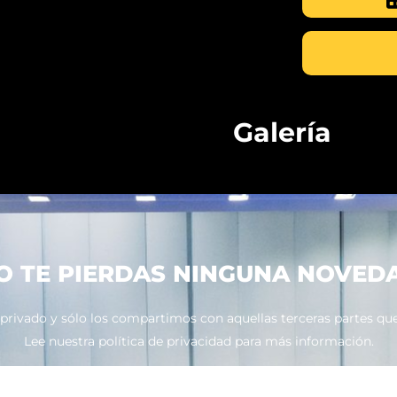
Galería
O TE PIERDAS NINGUNA NOVED
ivado y sólo los compartimos con aquellas terceras partes que 
Lee nuestra política de privacidad para más información.