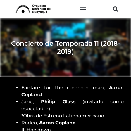
Ir
al
contenido
Concierto de Temporada 11 (2018-
2019)
Fanfare for the common man,
Aaron
Copland
Jane,
Philip Glass
(invitado como
espectador)
*Obra de Estreno Latinoamericano
Rodeo,
Aaron Copland
II. Hoe down