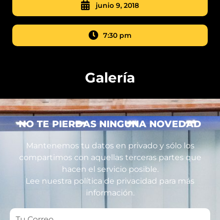
junio 9, 2018
7:30 pm
Galería
NO TE PIERDAS NINGUNA NOVEDAD
Mantenemos tu datos en privado y sólo los
compartimos con aquellas terceras partes que
hacen el servicio posible.
Lee nuestra política de privacidad para más
información.
Tu