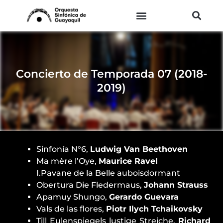
Ir
al
contenido
Concierto de Temporada 07 (2018-
2019)
Sinfonía N°6,
Ludwig Van Beethoven
Ma mère l’Oye,
Maurice Ravel
I.Pavane de la Belle auboisdormant
Obertura Die Fledermaus,
Johann Strauss
Apamuy Shungo,
Gerardo Guevara
Vals de las flores,
Piotr Ilych Tchaikovsky
Till Eulenspiegels lustige Streiche,
Richard