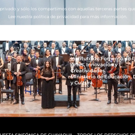
ivado y sólo los compartimos con aquellas terceras partes que 
Lee nuestra política de privacidad para más información.
Instituto de Fomento de l
Artes, Innovación y
Creatividades.
Ministerio de Educación,
y Cultura.