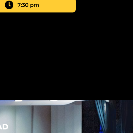
7:30 pm
AD