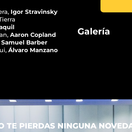
era,
Igor Stravinsky
Tierra
aquil
Galería
an,
Aaron Copland
,
Samuel Barber
ui,
Álvaro Manzano
O TE PIERDAS NINGUNA NOVED