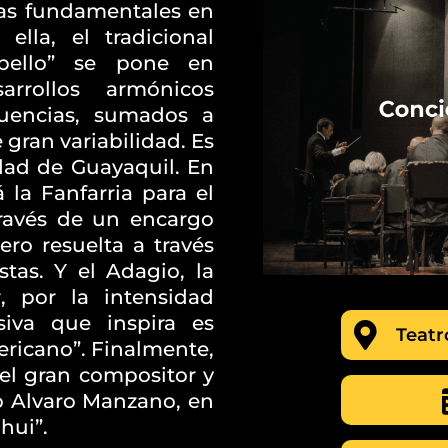
ras fundamentales en
ella, el tradicional
bello” se pone en
arrollos armónicos
uencias, sumados a
 gran variabilidad. Es
dad de Guayaquil. En
 la Fanfarria para el
avés de un encargo
ero resuelta a través
tas. Y el Adagio, la
 por la intensidad
siva que inspira es
Teatr
ricano”. Finalmente,
el gran compositor y
o Alvaro Manzano, en
hui”.