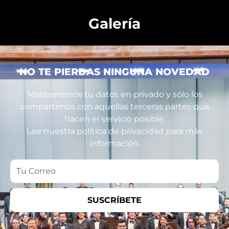
Galería
NO TE PIERDAS NINGUNA NOVEDAD
Mantenemos tu datos en privado y sólo los
compartimos con aquellas terceras partes que
hacen el servicio posible.
Lee nuestra política de privacidad para más
información.
Tu
Correo
SUSCRÍBETE