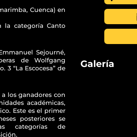
marimba, Cuenca) en
 la categoría Canto
e Emmanuel Sejourné,
óperas de Wolfgang
Galería
o. 3 “La Escocesa” de
 a los ganadores con
unidades académicas,
ico. Este es el primer
eses posteriores se
as categorías de
ición.