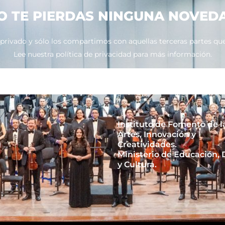
O TE PIERDAS NINGUNA NOVED
ivado y sólo los compartimos con aquellas terceras partes que 
Lee nuestra política de privacidad para más información.
Instituto de Fomento de l
Artes, Innovación y
Creatividades.
Ministerio de Educación,
y Cultura.