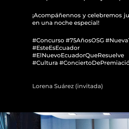
¡Acompáñennos y celebremos jun
en una noche especial!
#Concurso #75AñosOSG #Nuev
#EsteEsEcuador
#ElNuevoEcuadorQueResuelve
#Cultura #ConciertoDePremiaci
Lorena Suárez (invitada)