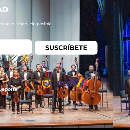
AD
hacen el servicio posible.
SUSCRÍBETE
as
 Deporte