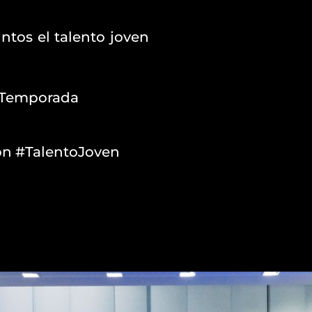
tos el talento joven
aTemporada
ón #TalentoJoven