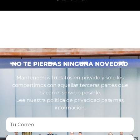
NO TE PIERDAS NINGUNA NOVEDAD
Mantenemos tu datos en privado y sólo los
compartimos con aquellas terceras partes que
hacen el servicio posible.
Lee nuestra política de privacidad para más
información.
Tu
Correo