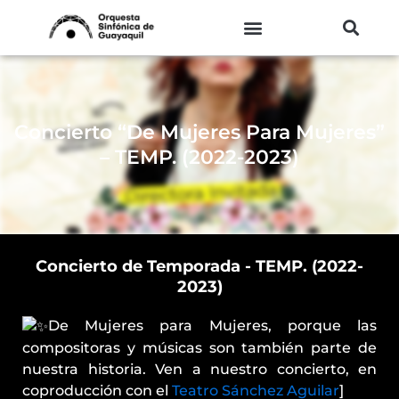
Ir
al
contenido
Concierto “De Mujeres Para Mujeres”
– TEMP. (2022-2023)
Concierto de Temporada - TEMP. (2022-
2023)
De Mujeres para Mujeres, porque las
compositoras y músicas son también parte de
nuestra historia. Ven a nuestro concierto, en
coproducción con el
Teatro Sánchez Aguilar
]