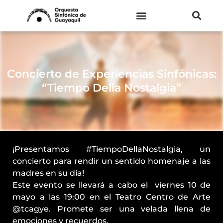
Ir
al
contenido
Concierto de Experiencias Sinfónicas:
“Tiempo Della Nostalgia”
¡Presentamos #TiempoDellaNostalgia, un
concierto para rendir un sentido homenaje a las
madres en su día!
Este evento se llevará a cabo el ️ viernes 10 de
mayo a las 19:00 en el Teatro Centro de Arte
@tcagye. Promete ser una velada llena de
emociones y recuerdos.