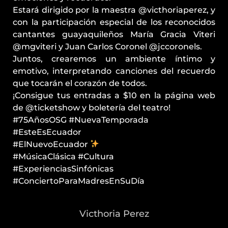
Estará dirigido por la maestra @victhoriaperez, y
con la participación especial de los reconocidos
cantantes guayaquileños María Gracia Viteri
@mgviteri y Juan Carlos Coronel @jccoronels.
Juntos, crearemos un ambiente íntimo y
emotivo, interpretando canciones del recuerdo
que tocarán el corazón de todos.
¡Consigue tus entradas a $10 en la página web
de @ticketshow y boletería del teatro!
#75AñosOSG #NuevaTemporada
#EsteEsEcuador
#ElNuevoEcuador
#MúsicaClásica #Cultura
#ExperienciasSinfónicas
#ConciertoParaMadresEnSuDía
Victhoria Perez