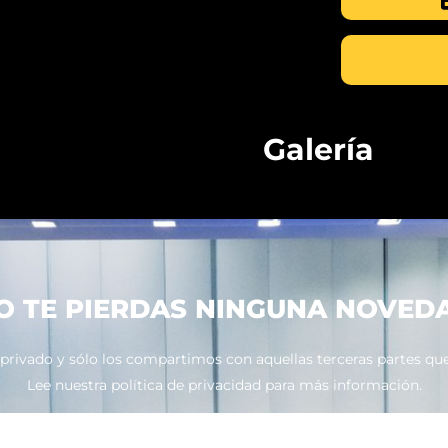
Galería
O TE PIERDAS NINGUNA NOVED
ivado y sólo los compartimos con aquellas terceras partes que 
Lee nuestra política de privacidad para más información.