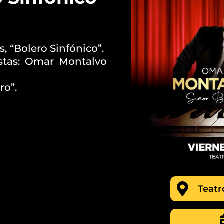
)
s, “Bolero Sinfónico”.
istas: Omar Montalvo
ro”.
Teatr